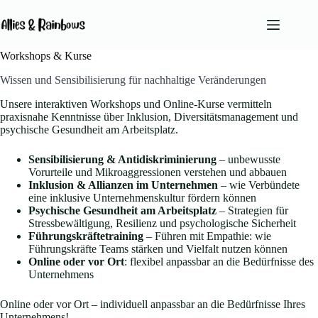
Zum
Inhalt
springen
Workshops & Kurse
Keine
Ergebnisse
Wissen und Sensibilisierung für nachhaltige Veränderungen
Unsere interaktiven Workshops und Online-Kurse vermitteln
praxisnahe Kenntnisse über Inklusion, Diversitätsmanagement und
Angebote
psychische Gesundheit am Arbeitsplatz.
Team
Sensibilisierung & Antidiskriminierung
– unbewusste
Leitprinzipien
Vorurteile und Mikroaggressionen verstehen und abbauen
Blog
Inklusion & Allianzen im Unternehmen
– wie Verbündete
eine inklusive Unternehmenskultur fördern können
Podcast
Psychische Gesundheit am Arbeitsplatz
– Strategien für
Kontakt
Stressbewältigung, Resilienz und psychologische Sicherheit
Führungskräftetraining
– Führen mit Empathie: wie
Führungskräfte Teams stärken und Vielfalt nutzen können
Online oder vor Ort
: flexibel anpassbar an die Bedürfnisse des
Unternehmens
Online oder vor Ort – individuell anpassbar an die Bedürfnisse Ihres
Unternehmens!