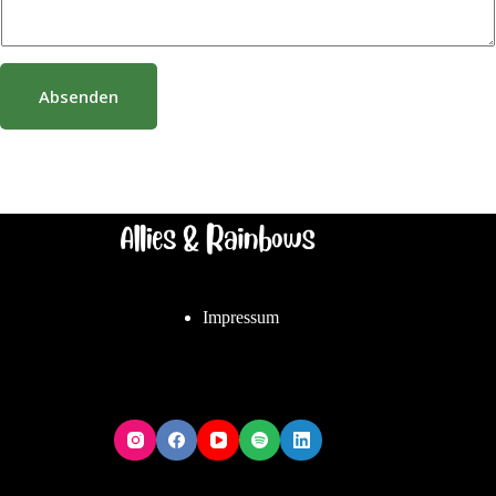
-
M
a
i
l
Absenden
Impressum