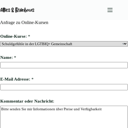
Zum
Inhalt
springen
Anfrage zu Online-Kursen
Keine
Ergebnisse
Online-Kurse:
*
Angebote
Team
Name:
*
Leitprinzipien
Blog
K
E-Mail Adresse:
*
o
Podcast
m
Kontakt
m
e
n
Kommentar oder Nachricht:
t
a
r
*
E