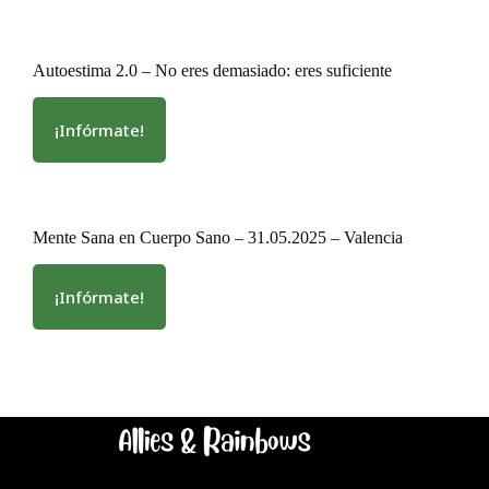
en
&
la
clear:
vida
realidades
cotidiana
Autoestima 2.0 – No eres demasiado: eres suficiente
de
la
vida
¡Infórmate!
:
actual
Autoestima
de
2.0
lesbianas
–
y
No
gais
Mente Sana en Cuerpo Sano – 31.05.2025 – Valencia
eres
demasiado:
eres
¡Infórmate!
:
suficiente
Mente
Sana
en
Cuerpo
Sano
–
31.05.2025
–