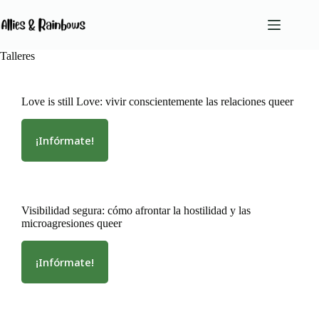
Saltar
al
contenido
Talleres
Sin
resultados
Love is still Love: vivir conscientemente las relaciones queer
Servicios
¡Infórmate!
Equipo
:
Love
Conócenos
is
Blog
still
Podcast
Love:
Visibilidad segura: cómo afrontar la hostilidad y las
vivir
Contacto
microagresiones queer
conscientemente
las
relaciones
¡Infórmate!
:
queer
Visibilidad
segura:
cómo