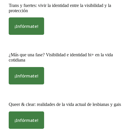
afrontar
Trans y fuertes: vivir la identidad entre la visibilidad y la
la
protección
hostilidad
y
las
¡Infórmate!
:
microagresiones
Trans
queer
y
fuertes:
vivir
¿Más que una fase? Visibilidad e identidad bi+ en la vida
la
cotidiana
identidad
entre
la
¡Infórmate!
:
visibilidad
¿Más
y
que
la
una
protección
fase?
Queer & clear: realidades de la vida actual de lesbianas y gais
Visibilidad
e
identidad
¡Infórmate!
:
bi+
Queer