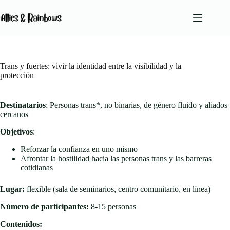
Saltar
al
contenido
Sin
resultados
Trans y fuertes: vivir la identidad entre la visibilidad y la
protección
Servicios
Equipo
Destinatarios
: Personas trans*, no binarias, de género fluido y aliados
cercanos
Conócenos
Blog
Objetivos
:
Podcast
Reforzar la confianza en uno mismo
Afrontar la hostilidad hacia las personas trans y las barreras
Contacto
cotidianas
Lugar:
flexible (sala de seminarios, centro comunitario, en línea)
Número de participantes:
8-15 personas
Contenidos: