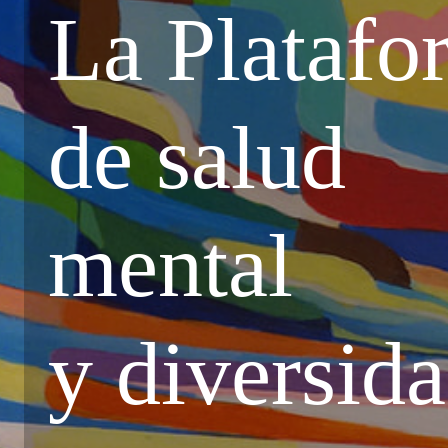
La Platafo
de salud
mental
y diversid