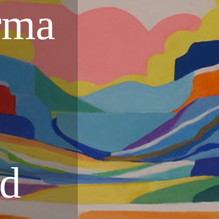
rma
ad